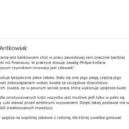
Antkowiak
cenia jest bankowcem choć w pracy zawodowej ceni znacznie bardziej
dzki niż finansowy. W praktyce stosuje zasadę Philipa Kotlera:
jszym czynnikiem innowacji jest człowiek”.
buduje bezpieczne place zabaw. Stały się one jego pasją, częścią jego
awet zobowiązaniem wobec świata za szczęśliwe dzieciństwo
ch. Uważa, że w pewnym sensie praca, którą wykonuje upiększa świat.
dla zmotywowanych ludzi wszystko jest możliwe jeśli tylko w pełni się
. Lubi stawać przed ambitnymi wyzwaniami. Dzięki takiej postawie ma 
1500 zrealizowanych inwestycji.
 spędza na wspólnej zabawie z rodziną, dla której uwielbia gotować.