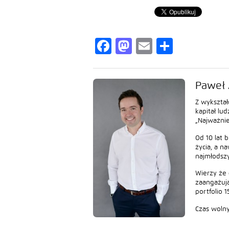
Facebook
Mastodon
Email
Share
Paweł 
Z wykształ
kapitał lu
„Najważnie
Od 10 lat 
życia, a n
najmłodszy
Wierzy że 
zaangażują
portfolio 
Czas wolny