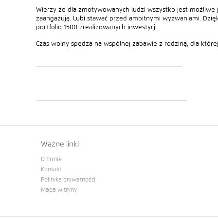
Wierzy że dla zmotywowanych ludzi wszystko jest możliwe jeś
zaangażują. Lubi stawać przed ambitnymi wyzwaniami. Dzięk
portfolio 1500 zrealizowanych inwestycji.
Czas wolny spędza na wspólnej zabawie z rodziną, dla które
Ważne linki
O firmie
Kontakt
Polityka prywatności
Mapa witryny